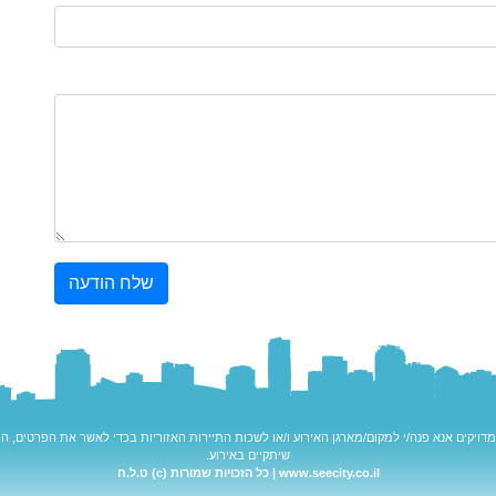
שלח הודעה
דויקים אנא פנה/י למקום/מארגן האירוע ו/או לשכות התיירות האזוריות בכדי לאשר את הפרטים, המח
שיתקיים באירוע.
www.seecity.co.il | כל הזכויות שמורות (c) ט.ל.ח